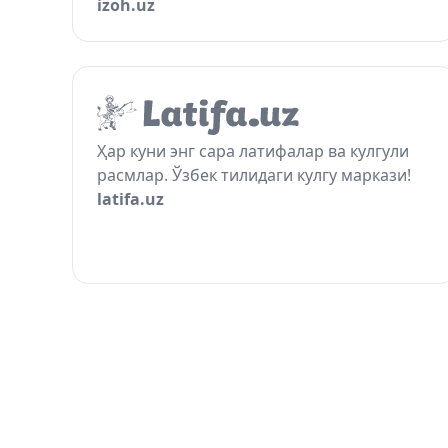
izoh.uz
Ҳар куни энг сара латифалар ва кулгули
расмлар. Ўзбек тилидаги кулгу маркази!
latifa.uz