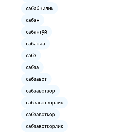
сабабчилик
сабан
сабантўй
сабанча
сабз
сабза
сабзавот
сабзавотзор
сабзавотзорлик
сабзавоткор
сабзавоткорлик