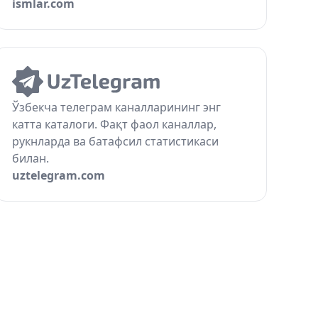
ismlar.com
Ўзбекча телеграм каналларининг энг
катта каталоги. Фақт фаол каналлар,
рукнларда ва батафсил статистикаси
билан.
uztelegram.com