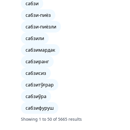
сабзи
сабзи-пиёз
сабзи-пиёзли
сабзили
сабзимардак
сабзиранг
сабзисиз
сабзитўғрар
сабзиўра
сабзифуруш
Showing
1
to
50
of
5665
results