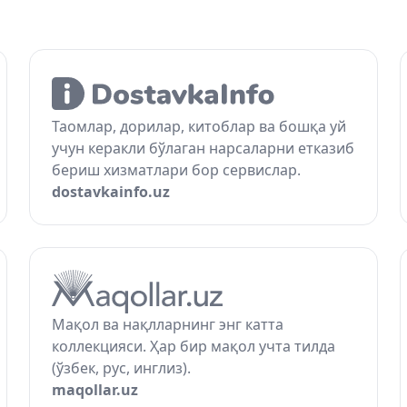
Таомлар, дорилар, китоблар ва бошқа уй
учун керакли бўлаган нарсаларни етказиб
бериш хизматлари бор сервислар.
dostavkainfo.uz
Мақол ва нақлларнинг энг катта
коллекцияси. Ҳар бир мақол учта тилда
(ўзбек, рус, инглиз).
maqollar.uz