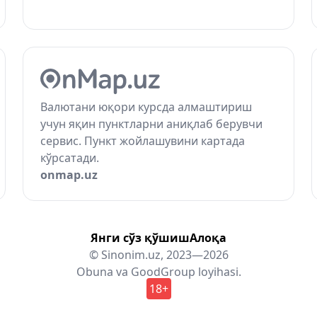
Валютани юқори курсда алмаштириш
учун яқин пунктларни аниқлаб берувчи
сервис. Пункт жойлашувини картада
кўрсатади.
onmap.uz
Янги сўз қўшиш
Алоқа
© Sinonim.uz, 2023—2026
Obuna
va
GoodGroup
loyihasi.
18+