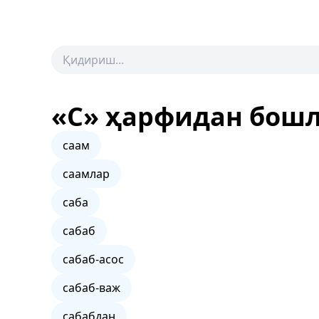
«С» ҳарфидан бош
саам
саамлар
саба
сабаб
сабаб-асос
сабаб-важ
сабабдан