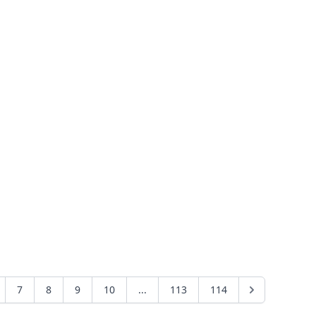
7
8
9
10
...
113
114