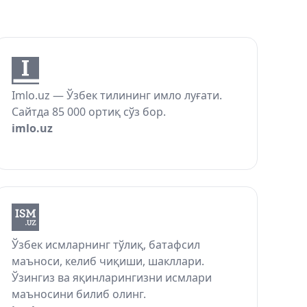
Imlo.uz — Ўзбек тилининг имло луғати.
Сайтда 85 000 ортиқ сўз бор.
imlo.uz
Ўзбек исмларнинг тўлиқ, батафсил
маъноси, келиб чиқиши, шакллари.
Ўзингиз ва яқинларингизни исмлари
маъносини билиб олинг.