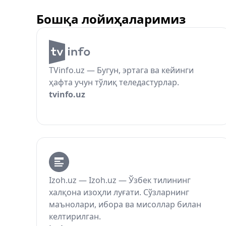
Бошқа лойиҳаларимиз
TVinfo.uz — Бугун, эртага ва кейинги
ҳафта учун тўлиқ теледастурлар.
tvinfo.uz
Izoh.uz — Izoh.uz — Ўзбек тилининг
халқона изоҳли луғати. Сўзларнинг
маънолари, ибора ва мисоллар билан
келтирилган.