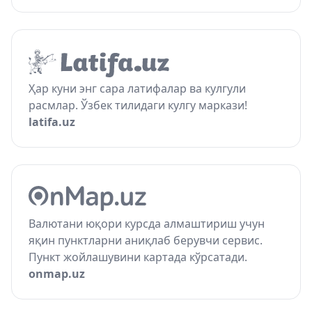
Ҳар куни энг сара латифалар ва кулгули
расмлар. Ўзбек тилидаги кулгу маркази!
latifa.uz
Валютани юқори курсда алмаштириш учун
яқин пунктларни аниқлаб берувчи сервис.
Пункт жойлашувини картада кўрсатади.
onmap.uz