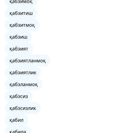
қабзимоқ
қабзитиш
қабзитмоқ
қабзиш
қабзият
қабзиятланмоқ
қабзиятлик
қабзланмоқ
қабзсиз
қабзсизлик
қабил
қабила