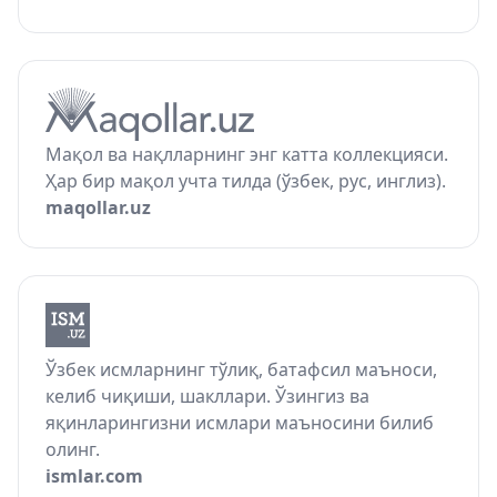
Мақол ва нақлларнинг энг катта коллекцияси.
Ҳар бир мақол учта тилда (ўзбек, рус, инглиз).
maqollar.uz
Ўзбек исмларнинг тўлиқ, батафсил маъноси,
келиб чиқиши, шакллари. Ўзингиз ва
яқинларингизни исмлари маъносини билиб
олинг.
ismlar.com