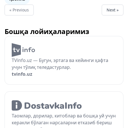
« Previous
Next »
Бошқа лойиҳаларимиз
TVinfo.uz — Бугун, эртага ва кейинги ҳафта
учун тўлиқ теледастурлар.
tvinfo.uz
Таомлар, дорилар, китоблар ва бошқа уй учун
керакли бўлаган нарсаларни етказиб бериш