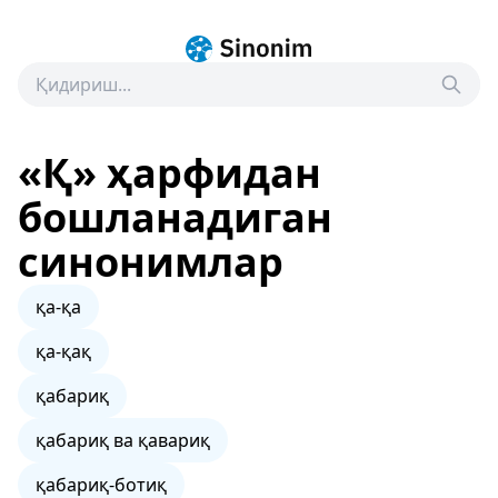
«Қ» ҳарфидан
бошланадиган
синонимлар
қа-қа
қа-қақ
қабариқ
қабариқ ва қавариқ
қабариқ-ботиқ