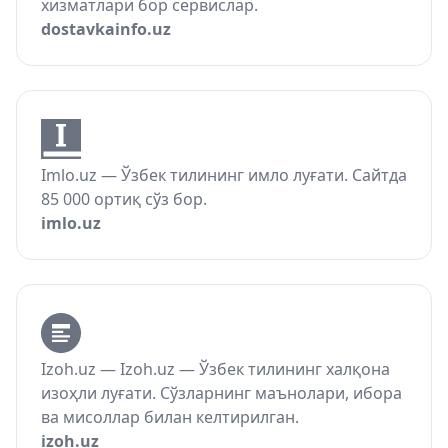
хизматлари бор сервислар.
dostavkainfo.uz
Imlo.uz — Ўзбек тилининг имло луғати. Сайтда
85 000 ортиқ сўз бор.
imlo.uz
Izoh.uz — Izoh.uz — Ўзбек тилининг халқона
изоҳли луғати. Сўзларнинг маънолари, ибора
ва мисоллар билан келтирилган.
izoh.uz