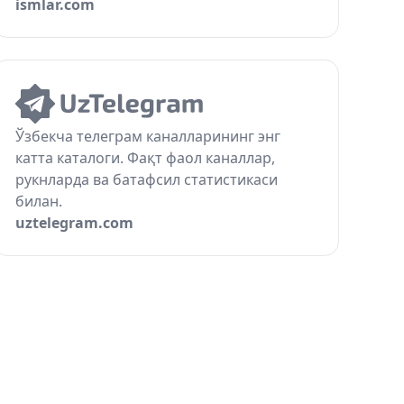
ismlar.com
Ўзбекча телеграм каналларининг энг
катта каталоги. Фақт фаол каналлар,
рукнларда ва батафсил статистикаси
билан.
uztelegram.com