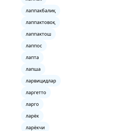
лаппакбалиқ
лаппактовоқ
лаппактош
лаппос
лапта
лапша
ларвицидлар
ларгетто
ларго
ларёк
ларёкчи