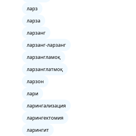
ларз
ларза
ларзанг
ларзанг-ларзанг
ларзангламоқ
ларзанглатмоқ
ларзон
лари
ларингализация
ларингектомия
ларингит