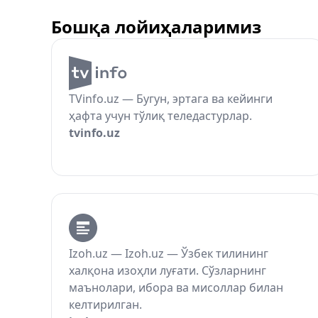
Бошқа лойиҳаларимиз
TVinfo.uz — Бугун, эртага ва кейинги
ҳафта учун тўлиқ теледастурлар.
tvinfo.uz
Izoh.uz — Izoh.uz — Ўзбек тилининг
халқона изоҳли луғати. Сўзларнинг
маънолари, ибора ва мисоллар билан
келтирилган.