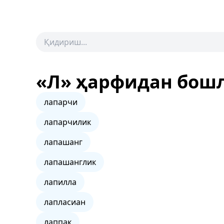
«Л» ҳарфидан бош
лапарчи
лапарчилик
лапашанг
лапашанглик
лапилла
лапласиан
лаппак