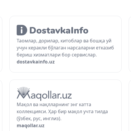
Таомлар, дорилар, китоблар ва бошқа уй
учун керакли бўлаган нарсаларни етказиб
бериш хизматлари бор сервислар.
dostavkainfo.uz
Мақол ва нақлларнинг энг катта
коллекцияси. Ҳар бир мақол учта тилда
(ўзбек, рус, инглиз).
maqollar.uz