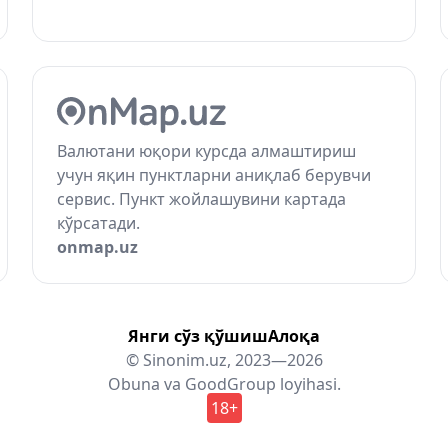
Валютани юқори курсда алмаштириш
учун яқин пунктларни аниқлаб берувчи
сервис. Пункт жойлашувини картада
кўрсатади.
onmap.uz
Янги сўз қўшиш
Алоқа
© Sinonim.uz, 2023—2026
Obuna
va
GoodGroup
loyihasi.
18+