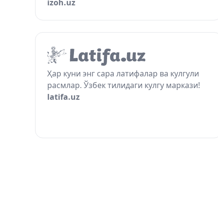
izoh.uz
Ҳар куни энг сара латифалар ва кулгули
расмлар. Ўзбек тилидаги кулгу маркази!
latifa.uz