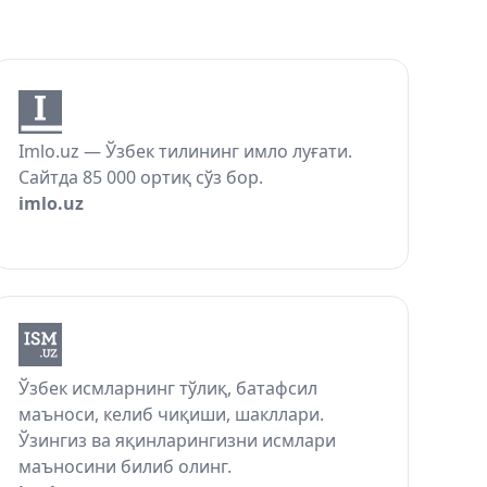
Imlo.uz — Ўзбек тилининг имло луғати.
Сайтда 85 000 ортиқ сўз бор.
imlo.uz
Ўзбек исмларнинг тўлиқ, батафсил
маъноси, келиб чиқиши, шакллари.
Ўзингиз ва яқинларингизни исмлари
маъносини билиб олинг.