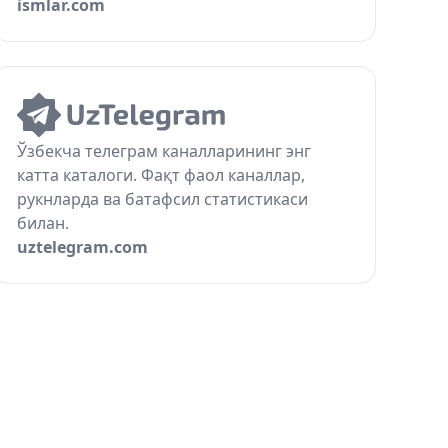
ismlar.com
Ўзбекча телеграм каналларининг энг
катта каталоги. Фақт фаол каналлар,
рукнларда ва батафсил статистикаси
билан.
uztelegram.com