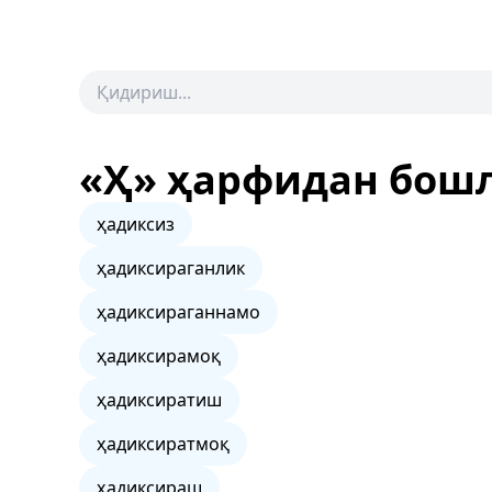
«Ҳ» ҳарфидан бош
ҳадиксиз
ҳадиксираганлик
ҳадиксираганнамо
ҳадиксирамоқ
ҳадиксиратиш
ҳадиксиратмоқ
ҳадиксираш