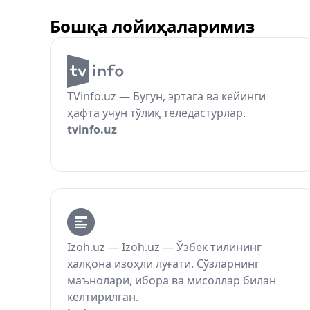
Бошқа лойиҳаларимиз
TVinfo.uz — Бугун, эртага ва кейинги
ҳафта учун тўлиқ теледастурлар.
tvinfo.uz
Izoh.uz — Izoh.uz — Ўзбек тилининг
халқона изоҳли луғати. Сўзларнинг
маънолари, ибора ва мисоллар билан
келтирилган.