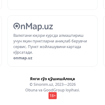
Валютани юқори курсда алмаштириш
учун яқин пунктларни аниқлаб берувчи
сервис. Пункт жойлашувини картада
кўрсатади.
onmap.uz
Янги сўз қўшиш
Алоқа
© Sinonim.uz, 2023—2026
Obuna
va
GoodGroup
loyihasi.
18+