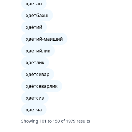
ҳаётан
ҳаётбахш
ҳаётий
ҳаётий-маиший
ҳаётийлик
ҳаётлик
ҳаётсевар
ҳаётсеварлик
ҳаётсиз
ҳаётча
Showing
101
to
150
of
1979
results