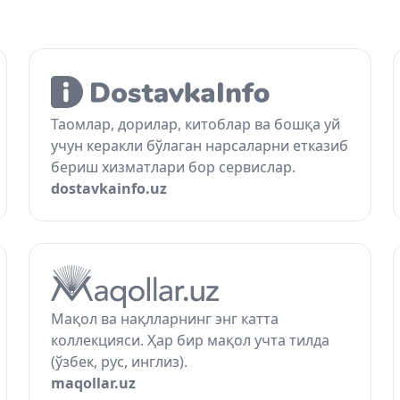
Таомлар, дорилар, китоблар ва бошқа уй
учун керакли бўлаган нарсаларни етказиб
бериш хизматлари бор сервислар.
dostavkainfo.uz
Мақол ва нақлларнинг энг катта
коллекцияси. Ҳар бир мақол учта тилда
(ўзбек, рус, инглиз).
maqollar.uz