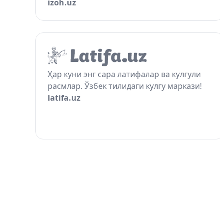
izoh.uz
Ҳар куни энг сара латифалар ва кулгули
расмлар. Ўзбек тилидаги кулгу маркази!
latifa.uz