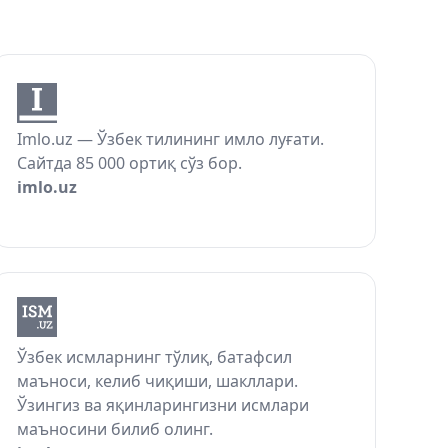
Imlo.uz — Ўзбек тилининг имло луғати.
Сайтда 85 000 ортиқ сўз бор.
imlo.uz
Ўзбек исмларнинг тўлиқ, батафсил
маъноси, келиб чиқиши, шакллари.
Ўзингиз ва яқинларингизни исмлари
маъносини билиб олинг.