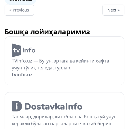
« Previous
Next »
Бошқа лойиҳаларимиз
TVinfo.uz — Бугун, эртага ва кейинги ҳафта
учун тўлиқ теледастурлар.
tvinfo.uz
Таомлар, дорилар, китоблар ва бошқа уй учун
керакли бўлаган нарсаларни етказиб бериш