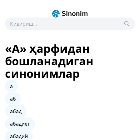
«А» ҳарфидан
бошланадиган
синонимлар
а
аб
абад
абадиёт
абадий