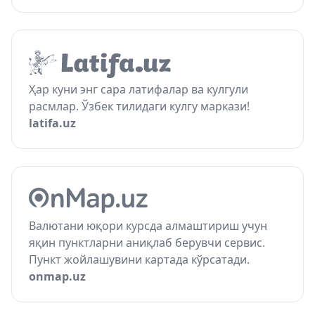
Ҳар куни энг сара латифалар ва кулгули
расмлар. Ўзбек тилидаги кулгу маркази!
latifa.uz
Валютани юқори курсда алмаштириш учун
яқин пунктларни аниқлаб берувчи сервис.
Пункт жойлашувини картада кўрсатади.
onmap.uz