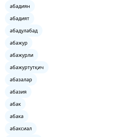
абадиян
абадият
абадулабад
абажур
абажурли
абажуртутқич
абазалар
абазия
абак
абака
абаксиал