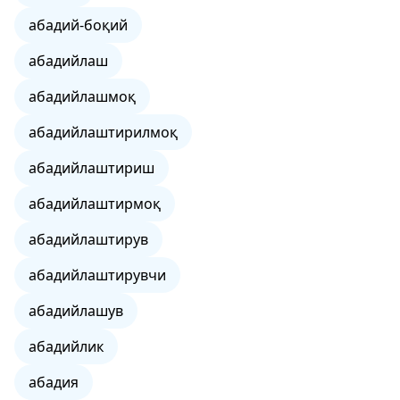
абадий-боқий
абадийлаш
абадийлашмоқ
абадийлаштирилмоқ
абадийлаштириш
абадийлаштирмоқ
абадийлаштирув
абадийлаштирувчи
абадийлашув
абадийлик
абадия