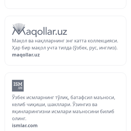
Мақол ва нақлларнинг энг катта коллекцияси.
Ҳар бир мақол учта тилда (ўзбек, рус, инглиз).
maqollar.uz
Ўзбек исмларнинг тўлиқ, батафсил маъноси,
келиб чиқиши, шакллари. Ўзингиз ва
яқинларингизни исмлари маъносини билиб
олинг.
ismlar.com