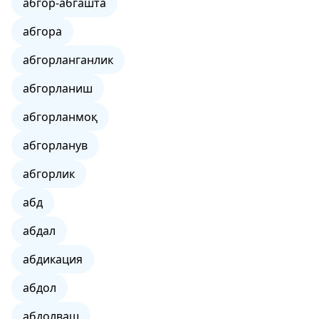
абгор-абгашта
абгора
абгорланганлик
абгорланиш
абгорланмоқ
абгорланув
абгорлик
абд
абдал
абдикация
абдол
абдолваш