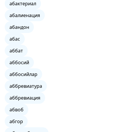
абактериал
абалиенация
абандон
абас
аббат
аббосий
аббосийлар
аббревиатура
аббревиация
абвоб
абгор