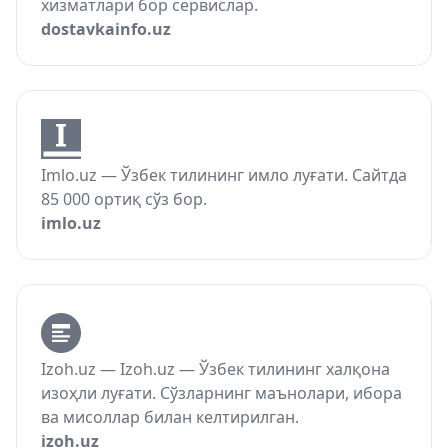
хизматлари бор сервислар.
dostavkainfo.uz
Imlo.uz — Ўзбек тилининг имло луғати. Сайтда
85 000 ортиқ сўз бор.
imlo.uz
Izoh.uz — Izoh.uz — Ўзбек тилининг халқона
изоҳли луғати. Сўзларнинг маънолари, ибора
ва мисоллар билан келтирилган.
izoh.uz